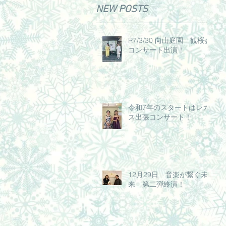
NEW POSTS
R7/3/30 向山庭園 観桜会
コンサート出演！
令和7年のスタートはレガ
ス出張コンサート！
12月29日 音楽が繋ぐ未
来 第二弾終演！