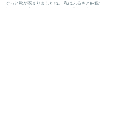
シュマン・ド・ネイジュの秋
ぐっと秋が深まりましたね。 私はふるさと納税で
頼んだ魚沼産コシヒカリが届き、爆食の秋と化し
ています。 先日は私たち、かなり久しぶりにコン
サート打ち合わせをしました！ 後程コンサートイ
ンフォで挙げますが 11月、12月合わせて私たちが
出演させて頂くコンサートは実に6公演！...
PAST POSTS