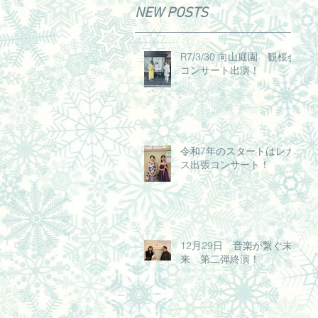
NEW POSTS
R7/3/30 向山庭園 観桜会
コンサート出演！
令和7年のスタートはレガ
ス出張コンサート！
12月29日 音楽が繋ぐ未
来 第二弾終演！