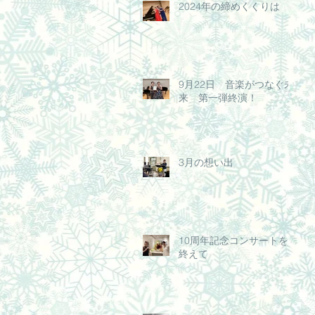
2024年の締めくくりは
9月22日 音楽がつなぐ未
来 第一弾終演！
3月の想い出
10周年記念コンサートを
終えて