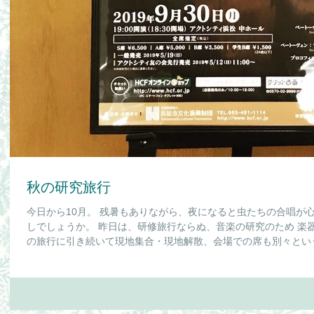
秋の研究旅行
今日から10月。 残暑もありながら、夜になると虫たちの合唱が
しでしょうか。 昨日は、研修旅行ならぬ、音楽の研究のため 楽
の旅行に引き続いて現地集合・現地解散、会場での席も別々というな