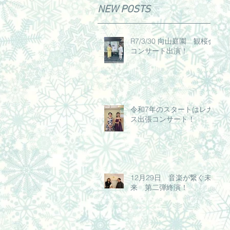
NEW POSTS
R7/3/30 向山庭園 観桜会
コンサート出演！
令和7年のスタートはレガ
ス出張コンサート！
12月29日 音楽が繋ぐ未
来 第二弾終演！