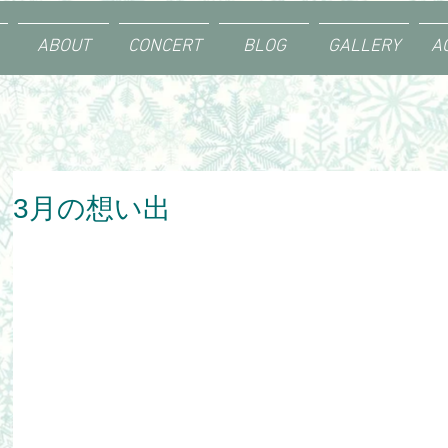
ABOUT
CONCERT
BLOG
GALLERY
A
3月の想い出