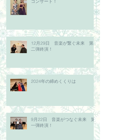
コンサート！
12月29日 音楽が繋ぐ未来 第
二弾終演！
2024年の締めくくりは
9月22日 音楽がつなぐ未来 第
一弾終演！